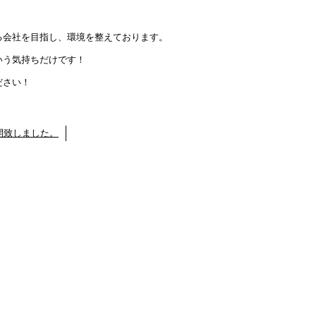
！
る会社を目指し、環境を整えております。
いう気持ちだけです！
ださい！
開致しました。